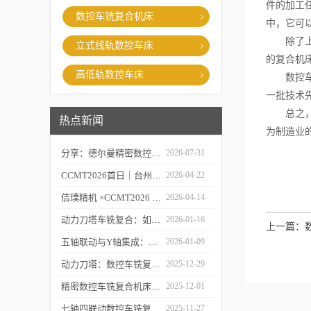
件的加工
数控车铣复合机床
中，它可
除了上述
立式线轨数控车床
的复合机
高低轨数控车床
数控车铣
一批技术
总之，数
热点新闻
为制造业
分享：德尔曼精密数控车铣复合的故障处理经验
2026-07-31
CCMT2026首日｜台州市委常委、市政府副市长李昌明等领导莅临台州德尔曼机床展台视察指导，共话工业母机新未来
2026-04-22
佶璞精机 ×CCMT2026 | 双主轴车铣复合硬核亮相，以新质生产力定义中国智造
2026-04-14
动力刀塔车铣复合：如何实现“一次装夹，完整加工”？
2026-01-16
上一篇：
五轴联动与Y轴集成：深度剖析精密数控车铣复合机床的核心技术突破
2026-01-09
动力刀塔：数控车铣复合机床的“心脏”如何实现车铣一体化？
2025-12-29
精密数控车铣复合机床的“五轴联动”技术探秘
2025-12-01
七轴四联动数控车铣复合机床：复杂零件一体化加工解决方案
2025-11-27