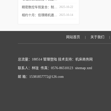
精密数控车铣复合：制造业升级的“核心引擎”
2025-10-22
相约十月：佶璞精机邀您共赴CMES 2025 共启机床改革新征程
2025-10-14
网站首页
关于我们
|
|
总流量：188514
管理登陆
技术支持：
机床商务网
联系人：林珑 传真：0576-86510123
sitemap.xml
邮 箱：15381857772@126.com