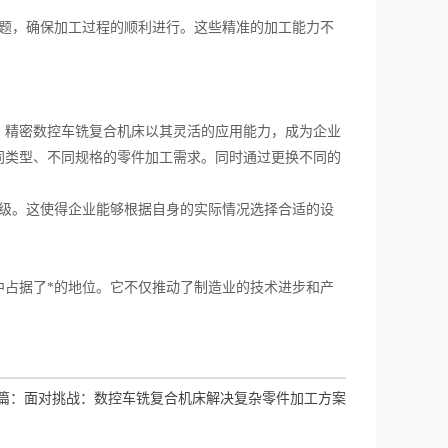
。
题，确保加工过程的顺利进行。这些精准的加工能力不
精密数控车铣复合机床以其灵活的应用能力，成为企业
同类型、不同规格的零件加工需求。同时通过更换不同的
。
级。这使得企业能够根据自身的实际情况选择合适的设
占据了*的地位。它不仅推动了制造业的技术进步和产
篇：
面对挑战：数控车铣复合机床解决复杂零件加工方案