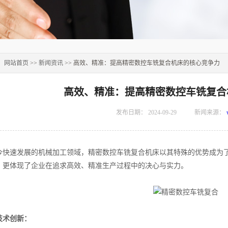
：
网站首页
>>
新闻资讯
>> 高效、精准：提高精密数控车铣复合机床的核心竞争力
高效、精准：提高精密数控车铣复合
发布日期：
2024-09-29
新闻来源：
速发展的机械加工领域，精密数控车铣复合机床以其特殊的优势成为了
，更体现了企业在追求高效、精准生产过程中的决心与实力。
技术创新：