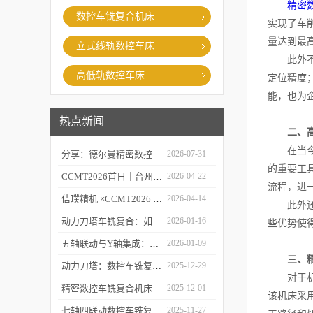
精密
数控车铣复合机床
实现了车
量达到最
立式线轨数控车床
此外不断
高低轨数控车床
定位精度
能，也为
热点新闻
二、
在当今市
分享：德尔曼精密数控车铣复合的故障处理经验
2026-07-31
的重要工
CCMT2026首日｜台州市委常委、市政府副市长李昌明等领导莅临台州德尔曼机床展台视察指导，共话工业母机新未来
2026-04-22
流程，进
佶璞精机 ×CCMT2026 | 双主轴车铣复合硬核亮相，以新质生产力定义中国智造
2026-04-14
此外还具
动力刀塔车铣复合：如何实现“一次装夹，完整加工”？
2026-01-16
些优势使
五轴联动与Y轴集成：深度剖析精密数控车铣复合机床的核心技术突破
2026-01-09
三、
动力刀塔：数控车铣复合机床的“心脏”如何实现车铣一体化？
2025-12-29
对于机械
精密数控车铣复合机床的“五轴联动”技术探秘
2025-12-01
该机床采
七轴四联动数控车铣复合机床：复杂零件一体化加工解决方案
2025-11-27