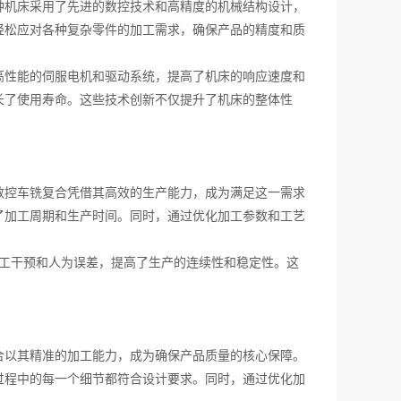
种机床采用了先进的数控技术和高精度的机械结构设计，
轻松应对各种复杂零件的加工需求，确保产品的精度和质
性能的伺服电机和驱动系统，提高了机床的响应速度和
长了使用寿命。这些技术创新不仅提升了机床的整体性
控车铣复合凭借其高效的生产能力，成为满足这一需求
了加工周期和生产时间。同时，通过优化加工参数和工艺
工干预和人为误差，提高了生产的连续性和稳定性。这
以其精准的加工能力，成为确保产品质量的核心保障。
过程中的每一个细节都符合设计要求。同时，通过优化加