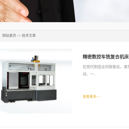
：
网站首页
>>
技术文章
精密数控车铣复合机床
在现代制造业向智能化、柔
动、一...
查看更多>>