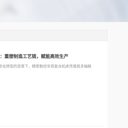
：重塑制造工艺链，赋能高效生产
性化转型的背景下，精密数控车铣复合机床凭借其多轴联