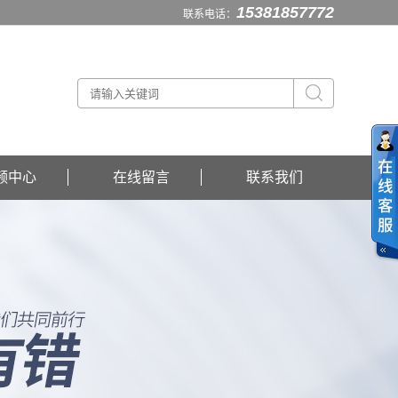
15381857772
联系电话：
频中心
在线留言
联系我们