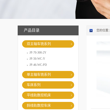
产品目录
您的位置
双主轴车铣系列
JP-70-300-2Y
JP-50-WC-Y
JP-46-WC-PD
单主轴车铣系列
车床系列
平线轨数控机床
斜线轨数控车床