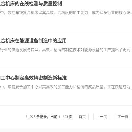
复合机床的在线检测与质量控制
中，数控车铣复合机床以其高效、高精度的加工能力，成为众多行业的核心设..
复合机床在能源设备制造中的应用
行业的快速发展与转型，高效、精密的制造技术对能源设备的生产提出了更高..
加工中心制定高效精密制造新标准
中，车铣复合加工中心以其高效的加工能力和精密的成品质量，正在快速成为..
共 225 条记录，当前 11 / 23 页
首页
上一页
下一页