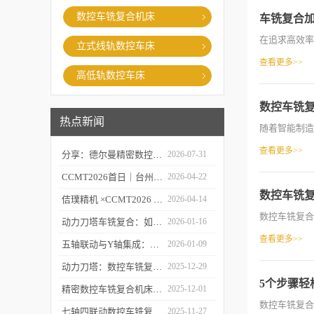
数控车铣复合机床
车铣复合
在追求高效率
立式线轨数控车床
查看更多>>
高低轨数控车床
数控车铣
热点新闻
随着智能制造
查看更多>>
分享：德尔曼精密数控车铣复合的故障处理经验
2026-07-31
CCMT2026首日｜台州市委常委、市政府副市长李昌明等领导莅临台州德尔曼机床展台视察指导，共话工业母机新未来
2026-04-22
数控车铣
佶璞精机 ×CCMT2026 | 双主轴车铣复合硬核亮相，以新质生产力定义中国智造
2026-04-14
数控车铣复合
动力刀塔车铣复合：如何实现“一次装夹，完整加工”？
2026-01-16
查看更多>>
五轴联动与Y轴集成：深度剖析精密数控车铣复合机床的核心技术突破
2026-01-09
动力刀塔：数控车铣复合机床的“心脏”如何实现车铣一体化？
2025-12-29
5个步骤轻
精密数控车铣复合机床的“五轴联动”技术探秘
2025-12-01
数控车铣复合
七轴四联动数控车铣复合机床：复杂零件一体化加工解决方案
2025-11-27