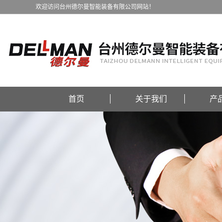
欢迎访问台州德尔曼智能装备有限公司网站！
首页
关于我们
产