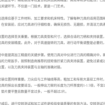
造业中，精密数控车铣复合机床因其高精度、高效率和多功能性，已成
的关键环节，不仅是一门技术，更是一门艺术。
择应基于工件材料、加工要求和机床特性。了解每种刀具的适用范围和
。在安装前，应对刀具进行仔细检查，确保无损伤、无磨损，并清洁刀具
的选择至关重要。根据刀具类型和尺寸，选择合适的刀柄和夹持装置，
刀具的安装精度。此外，对于高速旋转的刀具，进行动平衡调整是必要的
是提高加工精度的关键步骤。使用刀具对中仪进行刀具的精确对中，确
当的力矩扳手，按照制造商推荐的扭矩值拧紧刀具夹持装置，避免过紧或
位置，以及刀具夹持装置与主轴的准确对接。
位置同样重要。刀尖应与工件轴线等高，粗加工和车削大直径工件时，
刀具的探出长度要适当，一般伸出刀架的长度为刀杆厚度的1-1.5倍，不
，垫片要平整且数量不宜过多，一般不超过2片。
后，进行空转测试和加工试件是检验安装质量的有效方法。空转测试可