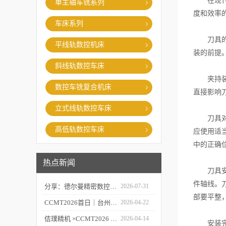
在现代制
单主轴车铣系列
度和效率
车床系列
刀具的选
平线轨数控机床
装的前提
斜线轨数控车床
夹持装置
数控车铣复合机床
直接影响
立式线轨数控车床
刀具对中
高低轨数控车床
应使用适
中的正确
热点新闻
刀具安装
件轴线。
分享：德尔曼精密数控车铣复合的故障处理经验
2026-07-31
部要平整
CCMT2026首日｜台州市委常委、市政府副市长李昌明等领导莅临台州德尔曼机床展台视察指导，共话工业母机新未来
2026-04-22
佶璞精机 ×CCMT2026 | 双主轴车铣复合硬核亮相，以新质生产力定义中国智造
2026-04-14
安装完成