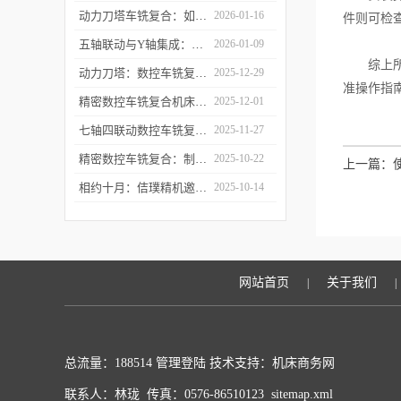
动力刀塔车铣复合：如何实现“一次装夹，完整加工”？
2026-01-16
件则可检
五轴联动与Y轴集成：深度剖析精密数控车铣复合机床的核心技术突破
2026-01-09
综上所述
动力刀塔：数控车铣复合机床的“心脏”如何实现车铣一体化？
2025-12-29
准操作指
精密数控车铣复合机床的“五轴联动”技术探秘
2025-12-01
七轴四联动数控车铣复合机床：复杂零件一体化加工解决方案
2025-11-27
精密数控车铣复合：制造业升级的“核心引擎”
2025-10-22
上一篇：
相约十月：佶璞精机邀您共赴CMES 2025 共启机床改革新征程
2025-10-14
网站首页
关于我们
|
|
总流量：188514
管理登陆
技术支持：
机床商务网
联系人：林珑 传真：0576-86510123
sitemap.xml