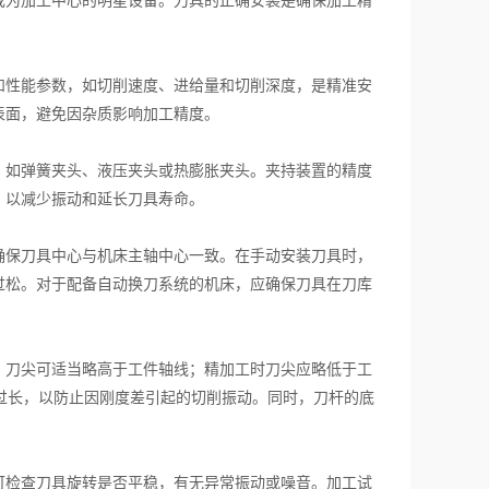
为加工中心的明星设备。刀具的正确安装是确保加工精
性能参数，如切削速度、进给量和切削深度，是精准安
表面，避免因杂质影响加工精度。
如弹簧夹头、液压夹头或热膨胀夹头。夹持装置的精度
，以减少振动和延长刀具寿命。
保刀具中心与机床主轴中心一致。在手动安装刀具时，
过松。对于配备自动换刀系统的机床，应确保刀具在刀库
刀尖可适当略高于工件轴线；精加工时刀尖应略低于工
宜过长，以防止因刚度差引起的切削振动。同时，刀杆的底
检查刀具旋转是否平稳，有无异常振动或噪音。加工试