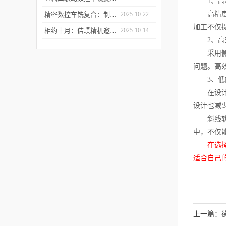
1、高
高精度设
精密数控车铣复合：制造业升级的“核心引擎”
2025-10-22
加工不仅
相约十月：佶璞精机邀您共赴CMES 2025 共启机床改革新征程
2025-10-14
2、高
采用侧置
问题。高
3、低
在设计过
设计也减
斜线轨数
中，不仅
在选
适合自己
上一篇：