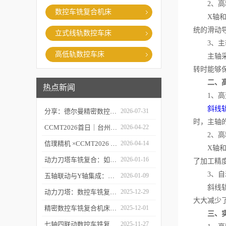
2、高精
数控车铣复合机床
X轴和Z
统的滑动
立式线轨数控车床
3、主
高低轨数控车床
主轴采用
转时能够
二、
热点新闻
1、高速
斜线
分享：德尔曼精密数控车铣复合的故障处理经验
2026-07-31
时，主轴
CCMT2026首日｜台州市委常委、市政府副市长李昌明等领导莅临台州德尔曼机床展台视察指导，共话工业母机新未来
2026-04-22
2、高
佶璞精机 ×CCMT2026 | 双主轴车铣复合硬核亮相，以新质生产力定义中国智造
2026-04-14
X轴和Z
动力刀塔车铣复合：如何实现“一次装夹，完整加工”？
2026-01-16
了加工精
3、自
五轴联动与Y轴集成：深度剖析精密数控车铣复合机床的核心技术突破
2026-01-09
斜线轨数
动力刀塔：数控车铣复合机床的“心脏”如何实现车铣一体化？
2025-12-29
大大减少
精密数控车铣复合机床的“五轴联动”技术探秘
2025-12-01
三、
七轴四联动数控车铣复合机床：复杂零件一体化加工解决方案
2025-11-27