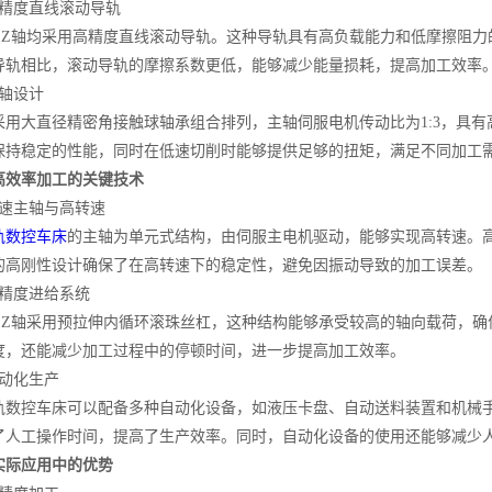
度直线滚动导轨
轴均采用高精度直线滚动导轨。这种导轨具有高负载能力和低摩擦阻力
导轨相比，滚动导轨的摩擦系数更低，能够减少能量损耗，提高加工效率
轴设计
大直径精密角接触球轴承组合排列，主轴伺服电机传动比为1:3，具有
保持稳定的性能，同时在低速切削时能够提供足够的扭矩，满足不同加工
高效率加工的关键技术
主轴与高转速
轨数控车床
的主轴为单元式结构，由伺服主电机驱动，能够实现高转速。
的高刚性设计确保了在高转速下的稳定性，避免因振动导致的加工误差。
精度进给系统
轴采用预拉伸内循环滚珠丝杠，这种结构能够承受较高的轴向载荷，确
度，还能减少加工过程中的停顿时间，进一步提高加工效率。
动化生产
控车床可以配备多种自动化设备，如液压卡盘、自动送料装置和机械手
了人工操作时间，提高了生产效率。同时，自动化设备的使用还能够减少
实际应用中的优势