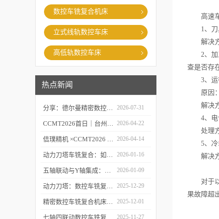
数控车铣复合机床
高速车铣
1、刀具
立式线轨数控车床
解决方法
高低轨数控车床
2、加工
查是否存
3、运行
热点新闻
原因：运
解决方法
分享：德尔曼精密数控车铣复合的故障处理经验
2026-07-31
4、电气
CCMT2026首日｜台州市委常委、市政府副市长李昌明等领导莅临台州德尔曼机床展台视察指导，共话工业母机新未来
2026-04-22
处理方法
佶璞精机 ×CCMT2026 | 双主轴车铣复合硬核亮相，以新质生产力定义中国智造
2026-04-14
5、冷却
动力刀塔车铣复合：如何实现“一次装夹，完整加工”？
2026-01-16
解决方法
五轴联动与Y轴集成：深度剖析精密数控车铣复合机床的核心技术突破
2026-01-09
对于以上
动力刀塔：数控车铣复合机床的“心脏”如何实现车铣一体化？
2025-12-29
果故障超
精密数控车铣复合机床的“五轴联动”技术探秘
2025-12-01
七轴四联动数控车铣复合机床：复杂零件一体化加工解决方案
2025-11-27