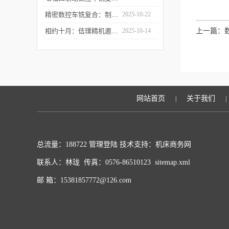
精密数控车铣复合：制造业升级的“核心引擎”
2025-10-22
相约十月：佶璞精机邀您共赴CMES 2025 共启机床改革新征程
2025-10-14
上一篇：
网站首页
关于我们
|
|
总流量：188722
管理登陆
技术支持：
机床商务网
联系人：林珑 传真：0576-86510123
sitemap.xml
邮 箱：15381857772@126.com