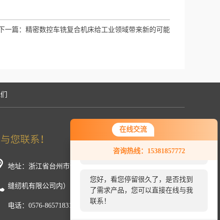
下一篇：
精密数控车铣复合机床给工业领域带来新的可能
我们
在线交流
您好！欢迎前来咨询，很高兴为您
咨询热线：15381857772
服务，请问您要咨询什么问题呢？
地址：浙江省台州市温岭市新河镇中厢工业区（浙江美机
您好，看您停留很久了，是否找到
缝纫机有限公司内）
了需求产品，您可以直接在线与我
联系！
电话：0576-86571831