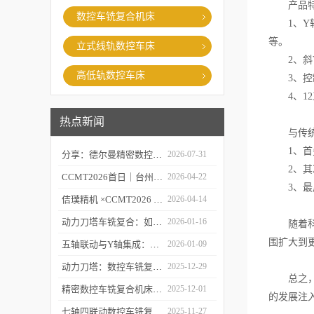
产品特
数控车铣复合机床
1、Y轴
等。
立式线轨数控车床
2、斜Y
高低轨数控车床
3、控制
4、12
热点新闻
与传统机
1、首先
分享：德尔曼精密数控车铣复合的故障处理经验
2026-07-31
2、其次
CCMT2026首日｜台州市委常委、市政府副市长李昌明等领导莅临台州德尔曼机床展台视察指导，共话工业母机新未来
2026-04-22
3、最后
佶璞精机 ×CCMT2026 | 双主轴车铣复合硬核亮相，以新质生产力定义中国智造
2026-04-14
动力刀塔车铣复合：如何实现“一次装夹，完整加工”？
2026-01-16
随着科技
围扩大到
五轴联动与Y轴集成：深度剖析精密数控车铣复合机床的核心技术突破
2026-01-09
动力刀塔：数控车铣复合机床的“心脏”如何实现车铣一体化？
2025-12-29
总之，高
精密数控车铣复合机床的“五轴联动”技术探秘
2025-12-01
的发展注
七轴四联动数控车铣复合机床：复杂零件一体化加工解决方案
2025-11-27