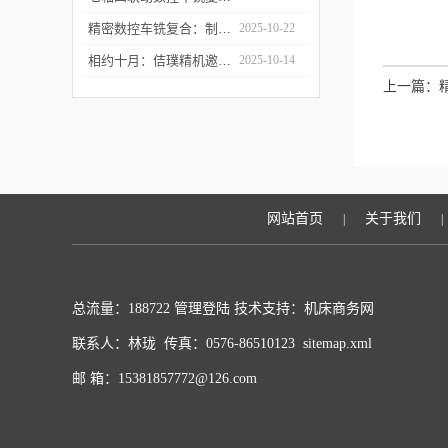
精密数控车铣复合：制造业升级的“核心引擎”
2025-10-22
相约十月：佶璞精机邀您共赴CMES 2025 共启机床改革新征程
2025-10-14
上一篇：
网站首页
关于我们
|
|
总流量：188722
管理登陆
技术支持：
机床商务网
联系人：林珑 传真：0576-86510123
sitemap.xml
邮 箱：15381857772@126.com