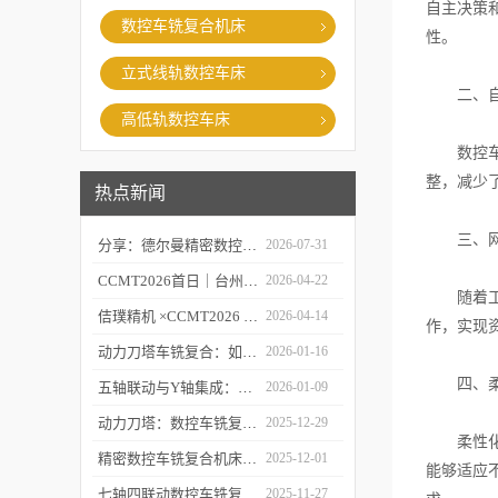
自主决策
数控车铣复合机床
性。
立式线轨数控车床
二、自
高低轨数控车床
数控车铣
整，减少
热点新闻
三、网
分享：德尔曼精密数控车铣复合的故障处理经验
2026-07-31
CCMT2026首日｜台州市委常委、市政府副市长李昌明等领导莅临台州德尔曼机床展台视察指导，共话工业母机新未来
2026-04-22
随着工业
佶璞精机 ×CCMT2026 | 双主轴车铣复合硬核亮相，以新质生产力定义中国智造
2026-04-14
作，实现
动力刀塔车铣复合：如何实现“一次装夹，完整加工”？
2026-01-16
四、柔
五轴联动与Y轴集成：深度剖析精密数控车铣复合机床的核心技术突破
2026-01-09
动力刀塔：数控车铣复合机床的“心脏”如何实现车铣一体化？
2025-12-29
柔性化和
精密数控车铣复合机床的“五轴联动”技术探秘
2025-12-01
能够适应
七轴四联动数控车铣复合机床：复杂零件一体化加工解决方案
2025-11-27