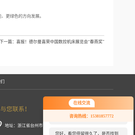
、更绿色的方向发展。
下一篇：
喜报！德尔曼喜荣中国数控机床展览会“春燕奖”
我们
在线交流
您好！欢迎前来咨询，很高兴为您
咨询热线：15381857772
服务，请问您要咨询什么问题呢？
地址：浙江省台州市温岭市新河镇中厢工业区（浙江美机
您好，看您停留很久了，是否找到