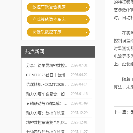
的特征频
数控车铣复合机床
艺参数(
时，自动
立式线轨数控车床
高低轨数控车床
在实际应
控制误差
时监测切
热点新闻
电流等多
上，延长
分享：德尔曼精密数控车铣复合的故障处理经验
2026-07-31
CCMT2026首日｜台州市委常委、市政府副市长李昌明等领导莅临台州德尔曼机床展台视察指导，共话工业母机新未来
2026-04-22
随着工业
佶璞精机 ×CCMT2026 | 双主轴车铣复合硬核亮相，以新质生产力定义中国智造
2026-04-14
算法，未
动力刀塔车铣复合：如何实现“一次装夹，完整加工”？
2026-01-16
五轴联动与Y轴集成：深度剖析精密数控车铣复合机床的核心技术突破
2026-01-09
上一篇：
动力刀塔：数控车铣复合机床的“心脏”如何实现车铣一体化？
2025-12-29
精密数控车铣复合机床的“五轴联动”技术探秘
2025-12-01
七轴四联动数控车铣复合机床：复杂零件一体化加工解决方案
2025-11-27