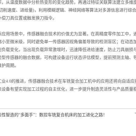
率，从温度数据中分析热变形的变化趋势，再通过特征关联算法建立多维
如切削速度、进给量)，利用模糊逻辑、神经网络等算法对多源信息进行综
补偿刀具位置或触发换刀指令。
用场景中，传感器融合技术的价值尤为显著。在高精度零件加工中，通
缩小至微米级，同时避免单一传感器因视角偏差导致的检测盲区；在动态
削负载变化，当出现负载异常激增时，迅速降低进给速度，防止刀具崩损
类型传感器的融合数据，可构建设备运行状态评估模型，提前预测主轴、导
维护周期。
4.0的推进，传感器融合技术在车铣复合加工机中的应用还将向自适应
来设备有望实现加工过程的自主优化，进一步提升制造灵活性与产品质量
柔性智造的“多面手”：数控车铣复合机床的加工进化之路！