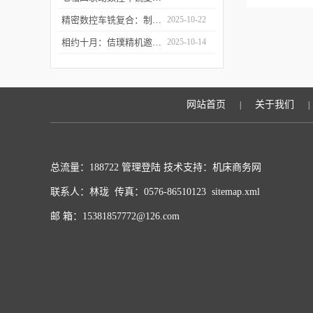
精密数控车铣复合：制造业升级的“核心引擎”
2025-10-22
相约十月：佶璞精机邀您共赴CMES 2025 共启机床改革新征程
2025-10-14
网站首页
关于我们
|
|
总流量：188722
管理登陆
技术支持：
机床商务网
联系人：林珑 传真：0576-86510123
sitemap.xml
邮 箱：15381857772@126.com