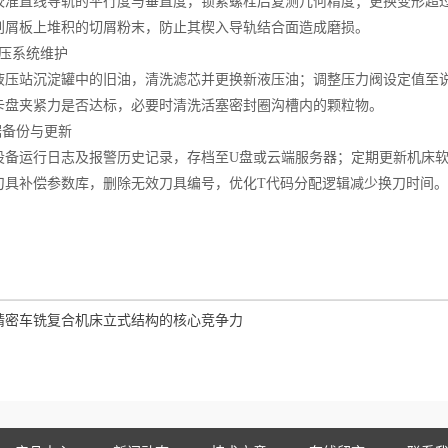
直线导轨的平行度与垂直度，锁紧螺栓后复测几何精度；更换变形超过0.
板上堆积的切屑粉末，防止其楔入导轨结合面造成磨损。
压系统维护
站沉淀罐中的旧油，清洗滤芯并更换新液压油；调整压力阀设定值至
夹紧力是否达标，必要时清洗活塞密封圈沟槽内的颗粒物。
备份与更新
运行日志及报警历史记录，存档至U盘或云端服务器；定期更新机床软
补偿参数库，删除无效刀具编号，优化T代码分配逻辑减少换刀时间。
精密车铣复合机床立式结构的核心竞争力