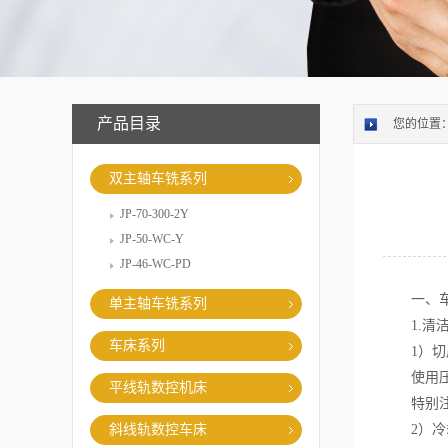
产品目录
您的位置
双主轴车铣系列
JP-70-300-2Y
JP-50-WC-Y
JP-46-WC-PD
一、车铣
单主轴车铣系列
1.清洁
车床系列
1）切
使用压缩
平线轨数控机床
特别注意
斜线轨数控车床
2）冷