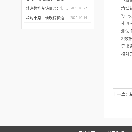
重新校准
清理刮屑
精密数控车铣复合：制造业升级的“核心引擎”
2025-10-22
3）液
相约十月：佶璞精机邀您共赴CMES 2025 共启机床改革新征程
2025-10-14
排放液压
测试卡盘
2.数据
导出设备
核对刀具
上一篇：