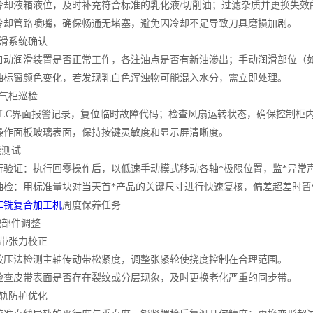
液箱液位，及时补充符合标准的乳化液/切削油；过滤杂质并更换失效
管路喷嘴，确保畅通无堵塞，避免因冷却不足导致刀具磨损加剧。
滑系统确认
润滑装置是否正常工作，各注油点是否有新油渗出；手动润滑部位（如
窗颜色变化，若发现乳白色浑浊物可能混入水分，需立即处理。
气柜巡检
C界面报警记录，复位临时故障代码；检查风扇运转状态，确保控制柜内温
面板玻璃表面，保持按键灵敏度和显示屏清晰度。
测试
证：执行回零操作后，以低速手动模式移动各轴*极限位置，监*异常
：用标准量块对当天首*产品的关键尺寸进行快速复核，偏差超差时暂
车铣复合加工机
周度保养任务
部件调整
带张力校正
法检测主轴传动带松紧度，调整张紧轮使挠度控制在合理范围。
皮带表面是否存在裂纹或分层现象，及时更换老化严重的同步带。
轨防护优化