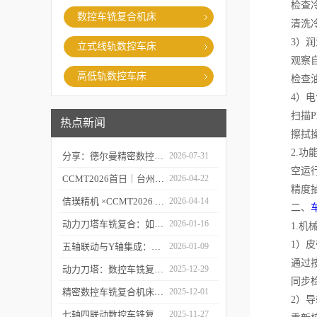
检查冷却
数控车铣复合机床
清洗冷却
3）润
立式线轨数控车床
观察自动
高低轨数控车床
检查油标
4）电
扫描PL
热点新闻
擦拭操作
2.功能
分享：德尔曼精密数控车铣复合的故障处理经验
2026-07-31
空运行验
CCMT2026首日｜台州市委常委、市政府副市长李昌明等领导莅临台州德尔曼机床展台视察指导，共话工业母机新未来
2026-04-22
精度抽检
佶璞精机 ×CCMT2026 | 双主轴车铣复合硬核亮相，以新质生产力定义中国智造
2026-04-14
二、
动力刀塔车铣复合：如何实现“一次装夹，完整加工”？
2026-01-16
1.机械
1）皮
五轴联动与Y轴集成：深度剖析精密数控车铣复合机床的核心技术突破
2026-01-09
通过按压
动力刀塔：数控车铣复合机床的“心脏”如何实现车铣一体化？
2025-12-29
同步检查
精密数控车铣复合机床的“五轴联动”技术探秘
2025-12-01
2）导
七轴四联动数控车铣复合机床：复杂零件一体化加工解决方案
2025-11-27