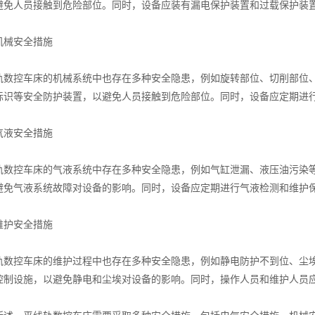
避免人员接触到危险部位。同时，设备应装有漏电保护装置和过载保护装
械安全措施
控车床的机械系统中也存在多种安全隐患，例如旋转部位、切削部位、
标识等安全防护装置，以避免人员接触到危险部位。同时，设备应定期进
液安全措施
控车床的气液系统中存在多种安全隐患，例如气缸泄漏、液压油污染等
避免气液系统故障对设备的影响。同时，设备应定期进行气液检测和维护
护安全措施
控车床的维护过程中也存在多种安全隐患，例如静电防护不到位、尘埃
控制设施，以避免静电和尘埃对设备的影响。同时，操作人员和维护人员