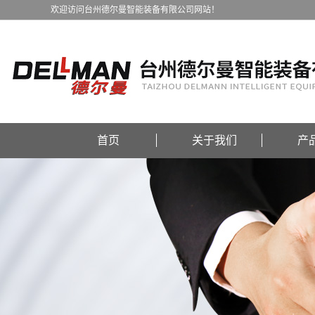
欢迎访问台州德尔曼智能装备有限公司网站！
首页
关于我们
产