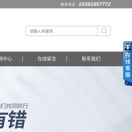
15381857772
联系电话：
频中心
在线留言
联系我们