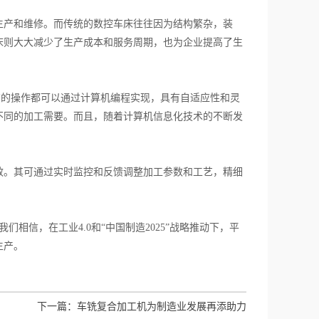
产和维修。而传统的数控车床往往因为结构繁杂，装
床则大大减少了生产成本和服务周期，也为企业提高了生
的操作都可以通过计算机编程实现，具有自适应性和灵
不同的加工需要。而且，随着计算机信息化技术的不断发
。其可通过实时监控和反馈调整加工参数和工艺，精细
信，在工业4.0和“中国制造2025”战略推动下，平
生产。
下一篇：
车铣复合加工机为制造业发展再添助力