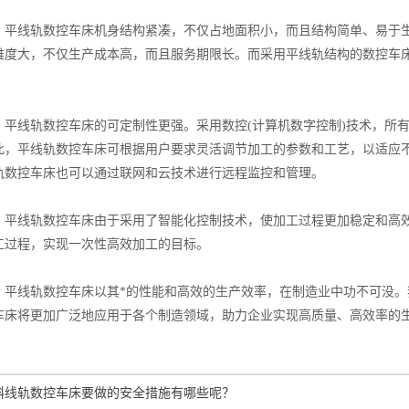
线轨数控车床机身结构紧凑，不仅占地面积小，而且结构简单、易于生
难度大，不仅生产成本高，而且服务期限长。而采用平线轨结构的数控车
线轨数控车床的可定制性更强。采用数控(计算机数字控制)技术，所有
此，平线轨数控车床可根据用户要求灵活调节加工的参数和工艺，以适应
轨数控车床也可以通过联网和云技术进行远程监控和管理。
线轨数控车床由于采用了智能化控制技术，使加工过程更加稳定和高效
工过程，实现一次性高效加工的目标。
线轨数控车床以其*的性能和高效的生产效率，在制造业中功不可没。我们相
车床将更加广泛地应用于各个制造领域，助力企业实现高质量、高效率的
斜线轨数控车床要做的安全措施有哪些呢？