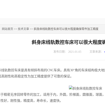
：
网站首页
>>
技术文章
>> 斜身床线轨数控车床可以很大程度确保零件加工精度
斜身床线轨数控车床可以很大程度
发布日期：
2021-01-05
文章来源：
轨数控车床是具有倾斜布局的CNC车床。具有30°角的车床结构极大
其高刚性和高稳定性为加工精度提供了可靠的保证。
于精密无序回转零件的加工，适用于内，外圆，阶梯面，圆锥面，球面，
性好，刚性强，精度高，寿命长，速度快。