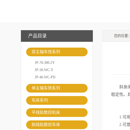
产品目录
您的位置
双主轴车铣系列
JP-70-300-2Y
JP-50-WC-Y
JP-46-WC-PD
斜身床线
单主轴车铣系列
稳定性。
车床系列
平线轨数控机床
1.可用
斜线轨数控车床
2.可靠