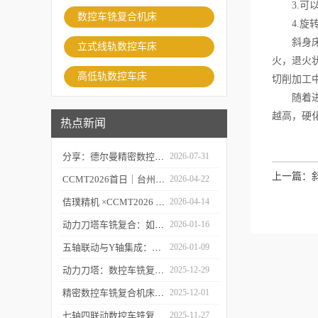
3.可以
数控车铣复合机床
4.旋转
斜身床线
立式线轨数控车床
火，退火
高低轨数控车床
切削加工
随着进给
越高，硬
热点新闻
分享：德尔曼精密数控车铣复合的故障处理经验
2026-07-31
上一篇：
CCMT2026首日｜台州市委常委、市政府副市长李昌明等领导莅临台州德尔曼机床展台视察指导，共话工业母机新未来
2026-04-22
佶璞精机 ×CCMT2026 | 双主轴车铣复合硬核亮相，以新质生产力定义中国智造
2026-04-14
动力刀塔车铣复合：如何实现“一次装夹，完整加工”？
2026-01-16
五轴联动与Y轴集成：深度剖析精密数控车铣复合机床的核心技术突破
2026-01-09
动力刀塔：数控车铣复合机床的“心脏”如何实现车铣一体化？
2025-12-29
精密数控车铣复合机床的“五轴联动”技术探秘
2025-12-01
七轴四联动数控车铣复合机床：复杂零件一体化加工解决方案
2025-11-27