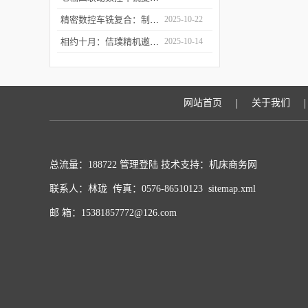
精密数控车铣复合：制造业升级的“核心引擎”
2025-10-22
相约十月：佶璞精机邀您共赴CMES 2025 共启机床改革新征程
2025-10-14
|
|
网站首页
关于我们
总流量：188722
管理登陆
技术支持：
机床商务网
联系人：林珑 传真：0576-86510123
sitemap.xml
邮 箱：15381857772@126.com