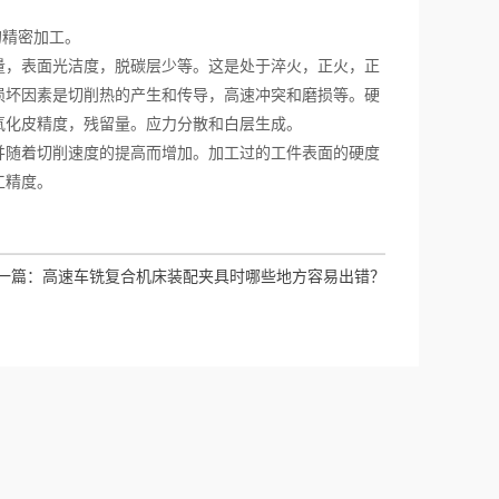
的精密加工。
，表面光洁度，脱碳层少等。这是处于淬火，正火，正
损坏因素是切削热的产生和传导，高速冲突和磨损等。硬
氧化皮精度，残留量。应力分散和白层生成。
随着切削速度的提高而增加。加工过的工件表面的硬度
工精度。
一篇：
高速车铣复合机床装配夹具时哪些地方容易出错？