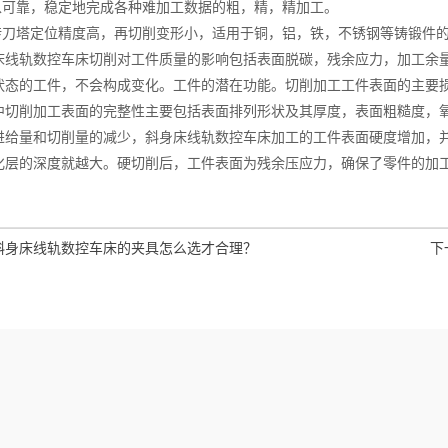
可靠，稳定地完成各种难加工数据的粗，精，精加工。
刀塔定位精度高，再切削变形小，适用于铜，铝，铁，不锈钢等铸锻件
轨数控车床切削对工件质量的影响包括表面脱碳，残余应力，加工余量
状态的工件，不会构成变化。工件的潜在功能。切削加工工件表面的主要
中切削加工表面的完整性主要包括表面排列形状及其厚度，表面粗糙度，
量和切削量的减少，斜身床线轨数控车床加工的工件表面硬度增加，并
化层的深度就越大。硬切削后，工件表面为残余压应力，确保了零件的加
斜身床线轨数控车床的夹具怎么选才合理？
下