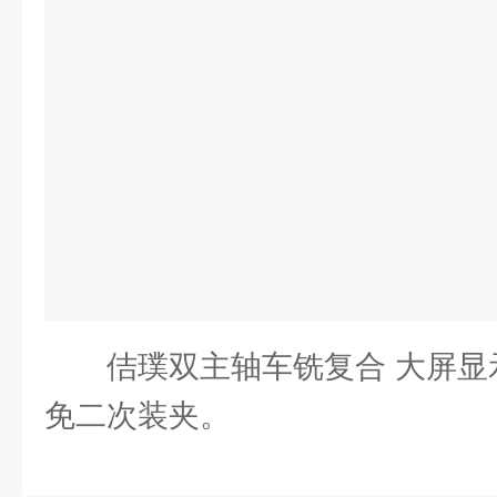
佶璞双主轴车铣复合 大屏显
免二次装夹。