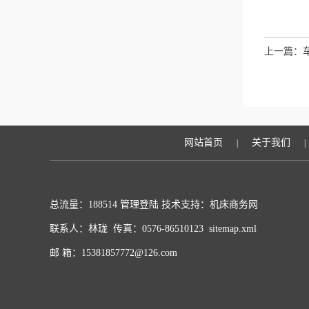
上一篇：
车
网站首页
关于我们
|
|
总流量：188514
管理登陆
技术支持：
机床商务网
联系人：林珑 传真：0576-86510123
sitemap.xml
邮 箱：15381857772@126.com