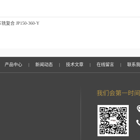
铣复合 JP150-360-Y
产品中心
新闻动态
技术文章
在线留言
联系
|
|
|
|