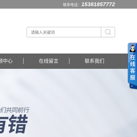
15381857772
联系电话：
频中心
在线留言
联系我们