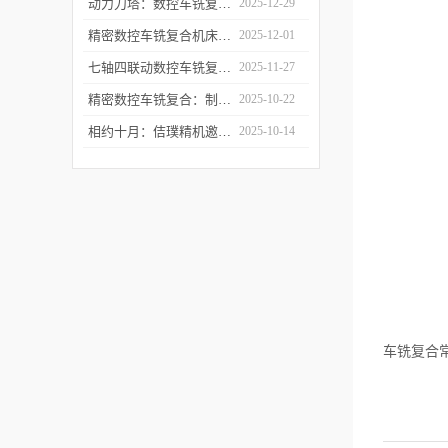
动力刀塔：数控车铣复合机床的“心脏”如何实现车铣一体化？
2025-12-29
精密数控车铣复合机床的“五轴联动”技术探秘
2025-12-01
七轴四联动数控车铣复合机床：复杂零件一体化加工解决方案
2025-11-27
精密数控车铣复合：制造业升级的“核心引擎”
2025-10-22
相约十月：佶璞精机邀您共赴CMES 2025 共启机床改革新征程
2025-10-14
车铣复合