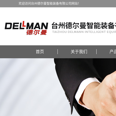
欢迎访问台州德尔曼智能装备有限公司网站！
首页
关于我们
产